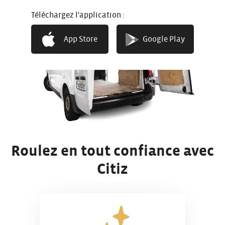
l
Téléchargez l'application :
App Store
Google Play
Roulez en tout confiance avec
Citiz