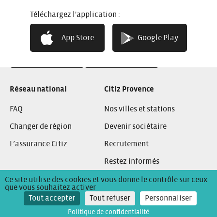
04 91 00 32 94
Téléphone:
provence@citiz.fr
Téléchargez l'application :
Adresse e-mail:
Facebook:
Instagram:
Linkedin:
App Store
Google Play
App Store
Google Play
Réseau national
Citiz Provence
FAQ
Nos villes et stations
Changer de région
Devenir sociétaire
L’assurance Citiz
Recrutement
Restez informés
Ce site utilise des cookies et vous donne le contrôle sur ceux
que vous souhaitez activer
Conditions Générales de Location
Mentions Légales
Tout accepter
Tout refuser
Personnaliser
Politique de confidentialité
Politique de confidentialité