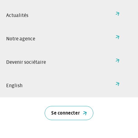
spontanée ?
Actualités
Ecrivez-nous à cette adresse
provence@citiz.fr
Notre agence
Devenir sociétaire
English
1er réseau coopératif d’autopartage
Précurseur de l’autopartage en France, Citiz propose à
Se connecter
tous un service de véhicules en libre-service proche de
chez vous