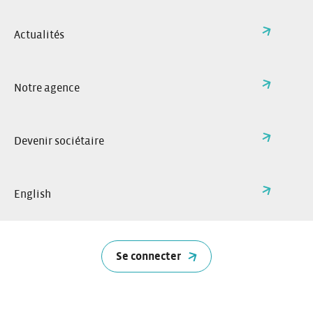
Je réserve
Actualités
Réservez à l’avance ou à la
dernière minute. Sélectionnez la
voiture de votre choix sur internet
Notre agence
ou via l’application Citiz.
Devenir sociétaire
English
Se connecter