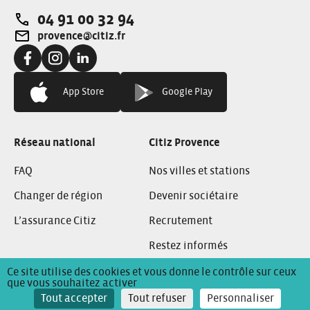
04 91 00 32 94
Téléphone:
provence@citiz.fr
Adresse e-mail:
Facebook:
Instagram:
Linkedin:
App Store
Google Play
Réseau national
Citiz Provence
FAQ
Nos villes et stations
Changer de région
Devenir sociétaire
L’assurance Citiz
Recrutement
Restez informés
Ce site utilise des cookies et vous donne le contrôle sur ceux
que vous souhaitez activer
Conditions Générales de Location
Mentions Légales
Tout accepter
Tout refuser
Personnaliser
Politique de confidentialité