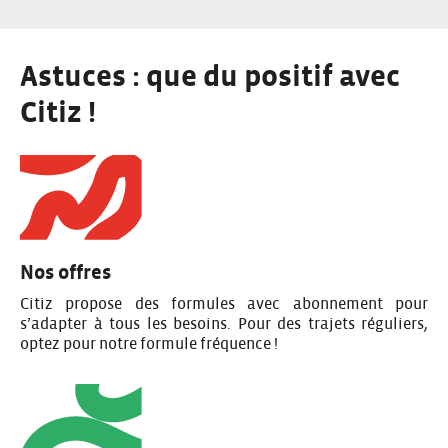
r
o
s
c
f
e
a
5
l
Astuces : que du positif avec
r
o
Citiz !
u
s
e
l
Nos offres
Citiz propose des formules avec abonnement pour
s’adapter à tous les besoins. Pour des trajets réguliers,
optez pour notre
formule fréquence
!