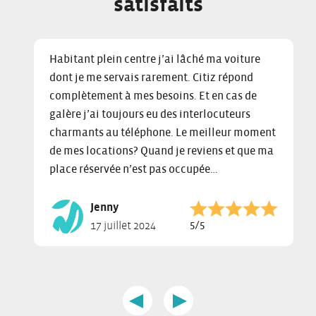
satisfaits
C
D
E
Habitant plein centre j’ai lâché ma voiture
l
i
n
dont je me servais rarement. Citiz répond
i
s
d
complètement à mes besoins. Et en cas de
c
p
o
k
l
f
galère j’ai toujours eu des interlocuteurs
t
a
s
charmants au téléphone. Le meilleur moment
o
y
l
de mes locations? Quand je reviens et que ma
s
i
i
place réservée n’est pas occupée…
k
n
d
i
g
e
Jenny
p
s
r
Note :
5/5
17 juillet 2024
s
l
c
l
i
a
i
d
r
d
e
o
e
1
u