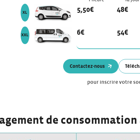
véhicule de modèle
5,50€
48€
XL
véhicule de modèle
6€
54€
XXL
Contactez-nous
Téléch
pour inscrire votre so
gagement de consommation