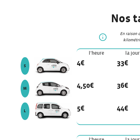
Nos t
En raison 
kilométri
l’heure
la jou
véhicule de modèle
4€
33€
S
véhicule de modèle
4,50€
36€
M
véhicule de modèle
5€
44€
L
l’heure
la jou