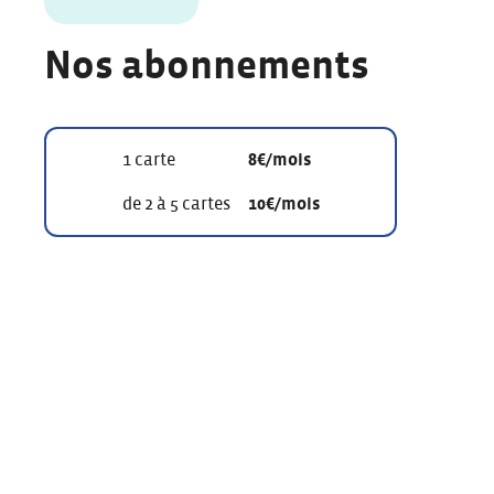
Nos abonnements
1 carte
8€/mois
de 2 à 5 cartes
10€/mois