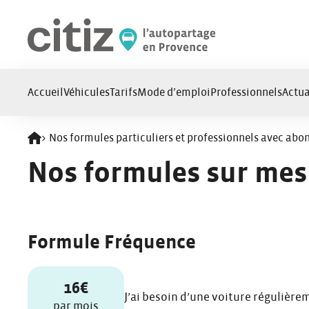
Panneau de gestion des cookies
Accueil
Véhicules
Tarifs
Mode d’emploi
Professionnels
Actua
>
Nos formules particuliers et professionnels avec ab
Retour à l'accueil
Nos formules sur mes
Formule Fréquence
16€
J’ai besoin d’une voiture régulière
par mois