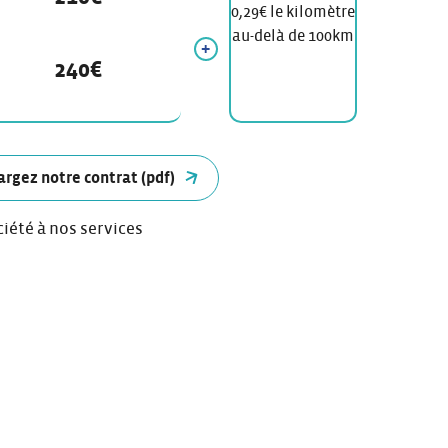
0,29€ le kilomètre
au-delà de 100km
240€
argez notre contrat (pdf)
ciété à nos services