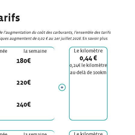
arifs
de l’augmentation du coût des carburants, l’ensemble des tarifs
ques augmentent de 0,02 € au 1er juillet 2026
.
En savoir plus
Le kilomètre
rnée
la semaine
0,44 €
180€
0,24€ le kilomètre
au-delà de 100km
220€
240€
Le kilomètre
rnée
la semaine