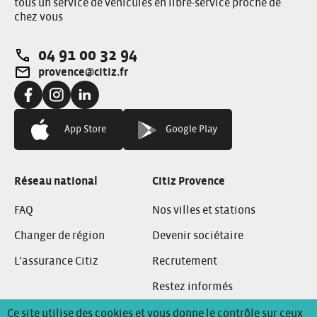
tous un service de véhicules en libre-service proche de
chez vous
04 91 00 32 94
Téléphone:
provence@citiz.fr
Adresse e-mail:
Facebook:
Instagram:
Linkedin:
App Store
Google Play
Réseau national
Citiz Provence
FAQ
Nos villes et stations
Changer de région
Devenir sociétaire
L’assurance Citiz
Recrutement
Restez informés
Ce site utilise des cookies et vous donne le contrôle sur ceux